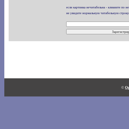
если картинка нечитабельна - кликните по не
не увидите нормальную читабельную строку
©
Op