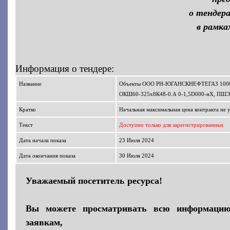
о тендера
в рамк
Информация о тендере:
Название
Объекты ООО РН-ЮГАНСКНЕФТЕГАЗ 10002
ОКШ60-325х8К48-0.А 0-1,5D000-нХ, ПШЭ
Кратко
Начальная максимальная цена контракта не 
Текст
Доступно только для зарегистрированных
Дата начала показа
23 Июля 2024
Дата окончания показа
30 Июля 2024
Уважаемый посетитель ресурса!
Вы можете просматривать всю информаци
заявкам,