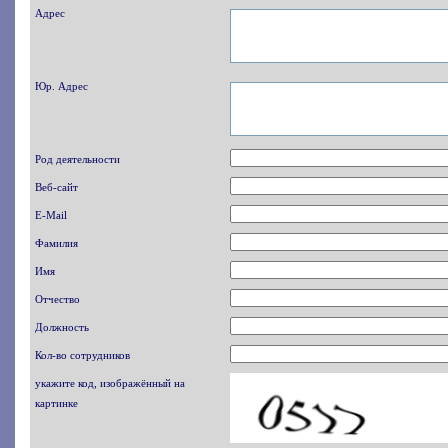
Адрес
Юр. Адрес
Род деятельности
Веб-сайт
E-Mail
Фамилия
Имя
Отчество
Должность
Кол-во сотрудников
укажите код, изображённый на
картинке