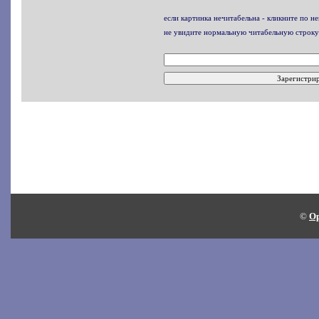
если картинка нечитабельна - кликните по не
не увидите нормальную читабельную строку
©
Op