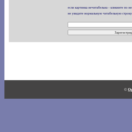
если картинка нечитабельна - кликните по не
не увидите нормальную читабельную строку
©
Op