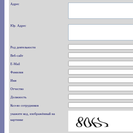
Адрес
Юр. Адрес
Род деятельности
Веб-сайт
E-Mail
Фамилия
Имя
Отчество
Должность
Кол-во сотрудников
укажите код, изображённый на
картинке